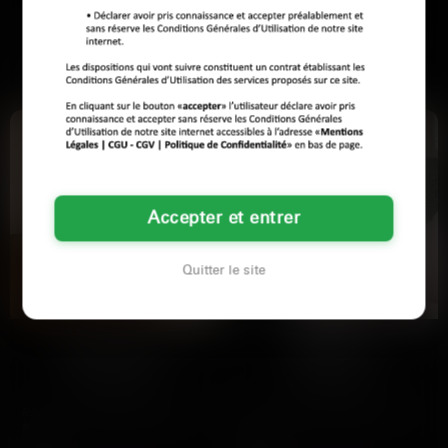
<pAlors voilà, je viens de revenir de
J'en ai marre d'être seule le soir
vacances et la routine me pèse
c'est tout. Je cherche un mec cool
déjà. je suis une…
pour rigoler et…
Voir son profil
Voir son profil
Accepter et entrer
Quitter le site
Clémence
Mégane
Colmar
Troyes
Règle 1 : si tu m’appelles "chérie"
Mégane a 28 ans, vit en coloc avec
avant que je dise mon prénom...
une coloc qui pense que les
arrête tout…
positions du yoga sont…