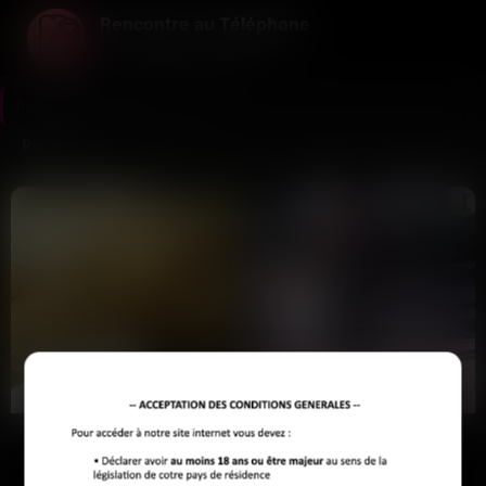
Rencontre au Téléphone
La voix avant tout le reste ...
Rencontre au Téléphone
>
Ronde
Ronde
Mélina
Aïssata
Rennes
Valence