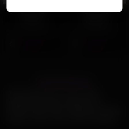
Manon
Sabrina
Toulouse
Toulouse
Salut les coquins ! Moi, c'est
Hey toi ! Je suis Sabrina, une
Manon, une femme dynamique avec
femme passionnée aux envies
un brin de folie et…
infinies. À 48 ans, je sais ce…
Voir son profil
Voir son profil
LES PRINCIPALES VILLES
Paris
Marseille
Lyon
Nice
Nantes
Montpellier
Strasbourg
Bordeaux
Lille
Rennes
Reims
Toulon
Saint-Étienne
Le Havre
Grenoble
Angers
Dijon
Nîmes
Villeurbanne