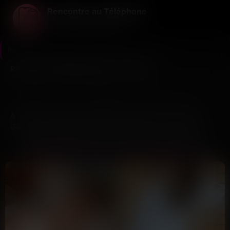
Rencontre au Téléphone
La voix avant tout le reste ...
Rencontre au Téléphone
>
Haute-Garonne
>
Toulouse
Rencontres téléphoniques à Toulouse
12
1
Dernière connexion il y a 2h03
profils
nouveau ce mois
À Toulouse, entre le quartier Saint-Cyprien et les bords de
Garonne, les célibataires cherchent souvent à sortir des
échanges superficiels. Ici, on privilégie la rencontre par
RENCONTREZ DES VOIX LOCALES À TOULOUSE
téléphone pour retrouver une forme de spontanéité. Pas de
profils à rallonge ni de photos retouchées : juste des
messages vocaux déposés par des personnes de Haute-
Garonne qui se présentent avec leurs mots.
Le fonctionnement reste direct. Vous écoutez les
présentations vocales, vous repérez une voix qui vous plaît,
vous appelez. Les conversations démarrent sans filtre, sans