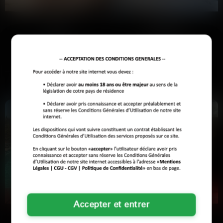
Inès
Valérie
Clermont-Ferrand
Clermont-Ferrand
J'ai passé une journée de merde au
Depuis quand les affaires en
taf, trop de conneries à gérer. Là,
journée doivent finir sur une note
j'en peux plus…
coquine à 19h ? Je veux…
Voir son profil
Voir son profil
Accepter et entrer
Chloé
Amélie