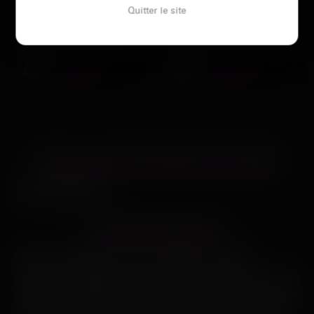
Quitter le site
Clermont-Ferrand
Clermont-Ferrand
Célibataire depuis trop longtemps,
Envie de sortir des sentiers battus
mes draps sont froids la nuit. Je
et d'explorer un monde de plaisirs
veux sentir un corps…
infinis ? Amélie…
Voir son profil
Voir son profil
LES VILLES DU DÉPARTEMENT
PUY-DE-DÔME
Clermont-Ferrand
LES PRINCIPALES VILLES
Paris
Marseille
Lyon
Toulouse
Nice
Nantes
Montpellier
Strasbourg
Bordeaux
Lille
Rennes
Reims
Toulon
Saint-Étienne
Le Havre