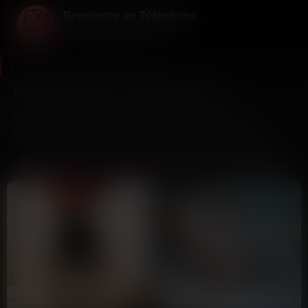
Rencontre au Téléphone
La voix avant tout le reste ...
Rencontre au Téléphone
>
Puy-de-Dôme
Envie de rencontre à Puy-de-Dôme (63) ?
Dans le Puy-de-Dôme, la rencontre au téléphone peut
vraiment changer tes soirées solitaires. Ici, on mise sur
l’échange vocal direct sans fioritures inutiles. Que tu sois à
LES ÉCOUTER DE PUY-DE-DÔME (63) T'ATTENDENT
Clermont-Ferrand ou ailleurs dans le département, t’as juste à
appeler un numéro gratuit pour commencer à discuter.Les
lignes vocales locales offrent une manière unique de
rencontrer du monde autour de toi sans s’engager. Tu peux
tomber sur une voix qui te fait frissonner dès les premiers
mots échangés. Pas besoin de profil compliqué ici ; tout est
confidentiel et sans photo ! Si parler au téléphone avec une
célibataire te tente, c’est vraiment le bon endroit pour tenter
ta chance.