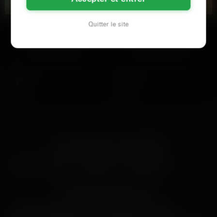
Quitter le site
Jade
Caroline
Saint-Étienne
Saint-Étienne
Elle a 32 ans, vit à Saint-Étienne.
Je suis une amoureuse de la nature
toute niaise en apparence, avec son
et du naturisme. Rien ne vaut se
sourire timide…
sentir libre, nu sous…
Voir son profil
Voir son profil
LES AUTRES VILLES DE
LOIRE
Lyon
Valence
Vénissieux
Villeurbanne
LES PRINCIPALES VILLES
Paris
Marseille
Lyon
Toulouse
Nice