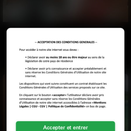
intonation, un rire, une hésitation : la voix dit beaucoup sur qui
on est vraiment. Elle crée une proximité immédiate, bien plus
sincère qu’un selfie retouché.
Les profils sont là, enregistrés par des gens du coin. Tu peux
Monique
Hélène
les parcourir quand tu veux et appeler celui ou celle qui
t’intrigue.
Lille
Lille
Bon, déjà, je veux pas d'ados en
Pourquoi je me prends la tête avec
quête de sensations ou de drama.
les gars qui savent pas ce qu'ils
J'ai découvert ce monde…
veulent ?Hey, moi…
Voir son profil
Voir son profil
Accepter et entrer