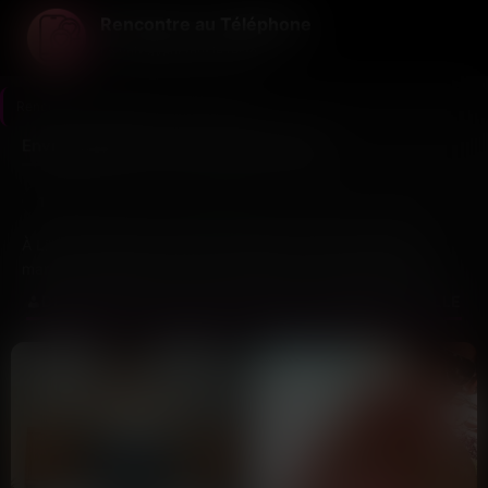
Rencontre au Téléphone
La voix avant tout le reste ...
Rencontre au Téléphone
>
Nord
>
Lille
Envie de parler et de rencontrer à Lille
13
1
Dernière connexion il y a 38 min
profils
nouveau ce mois
À Lille, entre deux terrasses du Vieux-Lille et les allées du
marché de Wazemmes, les célibataires cherchent souvent
autre chose que les applications classiques. Ici, on mise sur la
DÉCOUVREZ LES VOIX QUI VOUS ATTENDENT À LILLE
voix pour créer du lien, sans filtre ni mise en scène.
Le fonctionnement est direct : tu écoutes des messages
vocaux laissés par des célibataires de la métropole lilloise, tu
repères une voix qui te parle, et tu lances la conversation par
téléphone. Pas de profil à remplir pendant des heures, juste ta
voix et ton envie d’échanger.
Ce qui change tout, c’est justement cette spontanéité. Une