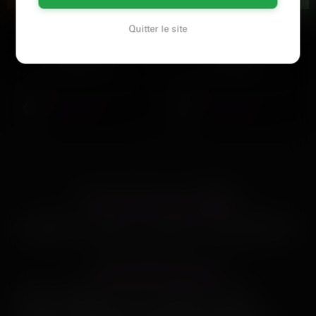
Yasmine
Samia
Quitter le site
Lille
Lille
Trouve une beurette pleine de
Salut ! Je m'appelle Samia,
fraîcheur prête pour un moment
pétillante et empreinte de douceur,
torride au téléphone…
je suis ici pour des…
Voir son profil
Voir son profil
LES AUTRES VILLES DE
NORD
Dunkerque
Roubaix
Tourcoing
Villeneuve-d'Ascq
LES PRINCIPALES VILLES
Paris
Marseille
Lyon
Toulouse
Nice