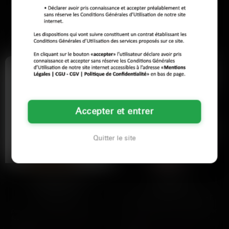
Moi là maintenant : je tourne en
Bon, déjà, je veux pas d'ados en
rond depuis deux heures en sueur à
quête de sensations ou de drama.
cause de cette…
J'ai découvert ce monde…
Voir son profil
Voir son profil
Accepter et entrer
Quitter le site
Clémence
Laurie
Nîmes
La Seyne-sur-Mer
pas un mec qui veut juste parler
Y’a des soirs où on se sent seule, et
foot ou raconter sa journée sans fin
franchement, ce soir, c’est l’un de
pas besoin d’un…
ceux-là. Je…