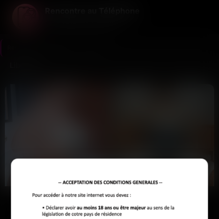
Rencontre au Téléphone
La voix avant tout le reste ...
Rencontre au Téléphone
>
Libertine
Libertine
Clara
Monique
Drancy
Lille