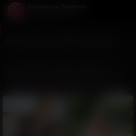
Rencontre au Téléphone
La voix avant tout le reste ...
Rencontre au Téléphone
>
Charente-Maritime
>
La Rochelle
Échanges vocaux entre célibataires à La Rochelle
10
3
Dernière connexion il y a 1h28
profils
nouveaux ce mois
Entre le Vieux-Port et les Minimes, les célibataires rochelais
cherchent souvent autre chose que les applications
classiques. Ici, on mise sur la voix pour créer du lien, sans
APPELS ET CONVERSATIONS RÉELLES À LA ROCHELLE
filtre ni mise en scène.
Le fonctionnement ? Tu consultes des profils vocaux de
personnes de La Rochelle et de Charente-Maritime, tu
écoutes leur présentation, et si le feeling passe, tu lances un
appel direct. Pas de messagerie interminable, juste des
échanges spontanés qui permettent de sentir rapidement si
ça colle.