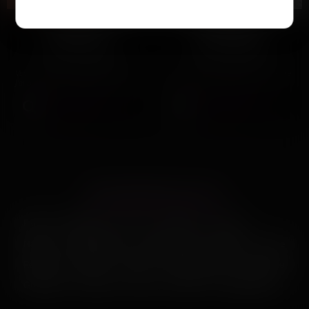
Simone
Claudine
La Rochelle
La Rochelle
Veuve expérimentée et généreuse,
Besoin d'un homme pour rencontre
j'ai besoin de compagnie ce soir à
sexy 🔥 Envie de vibrer à La
La Rochelle. Le…
Rochelle, prête à tout…
Voir son profil
Voir son profil
LES PRINCIPALES VILLES
Paris
Marseille
Lyon
Toulouse
Nice
Nantes
Montpellier
Strasbourg
Bordeaux
Lille
Rennes
Reims
Toulon
Saint-Étienne
Le Havre
Grenoble
Angers
Dijon
Nîmes
Villeurbanne