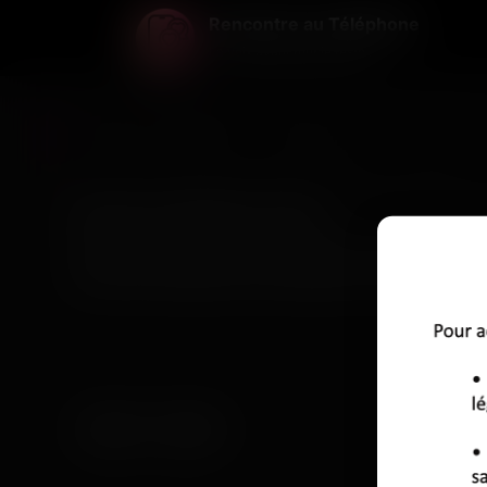
Rencontre au Téléphone
La voix avant tout le reste ...
Rencontre au Téléphone
>
Maine-et-Loire
>
Cholet
Discuter par téléphone à Cholet
À Cholet, entre le marché du samedi et les terrasses du cent
écoute des messages vocaux laissés par des personnes de 
Chacun enregistre une présentation spontanée, raconte un 
par l’écrit ni les filtres. C’est direct, c’est vivant.
La voix dit beaucoup : un rythme, une hésitation, un rire. 
Les profils vocaux sont en ligne. Il suffit d’écouter, de choi
Angers
Nantes