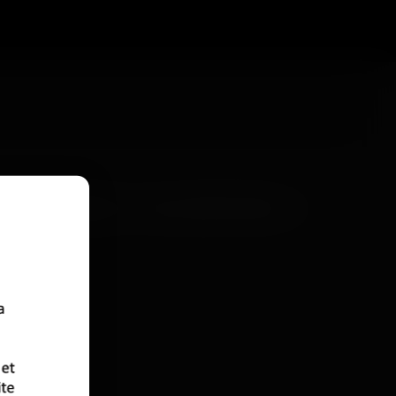
e faire connaissance. Ici, pas de profils à swiper : on
ent, appellent. Tout se passe par téléphone, sans passer
urant passe, sans artifice.