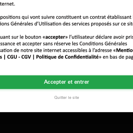
LES PRINCIPALES VILLES
tes
Montpellier
Strasbourg
Bordeaux
Lille
Rennes
Confidentialité
Mentions Légales
Accepter et entrer
Quitter le site