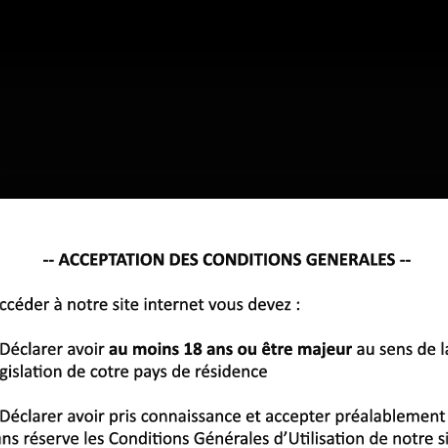
re-ville, les célibataires du Maine-et-Loire testent une autre façon d
la région, et si une voix accroche, on décroche directement.
bout de quotidien, partage une envie. Les autres écoutent, choisiss
Elle crée une proximité que les photos ne donnent pas. On sent si le co
LES AUTRES VILLES DE
MAINE-ET-LOIRE
sir, et de lancer la conversation.