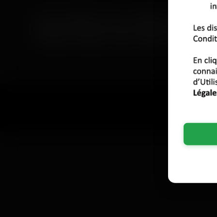
Paris
Marseille
Lyon
Toulouse
Nice
Nan
Grenoble
Angers
Dijon
Nîmes
Villeurbanne