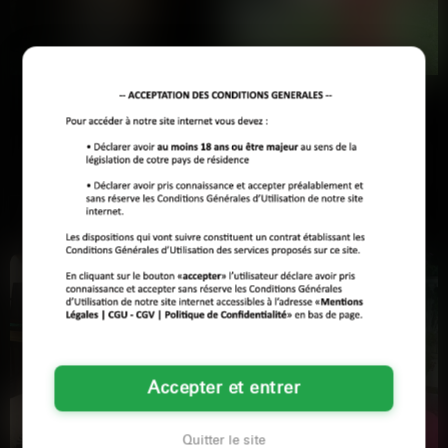
transmet. On capte vite si le courant passe, sans perdre des
heures à échanger des messages convenus.
Les profils sont là, accessibles. Il suffit d’écouter, de choisir, et
de décrocher si l’envie est là.
Clara
Zoe
Perpignan
Perpignan
Coucou, c'est moi qui écris pour
J'ai emménagé ici y'a trois jours, et
Clara. Elle a 42 ans, elle bosse
je connais personne. Je suis
dans le marketing et…
architecte…
Voir son profil
Voir son profil
Accepter et entrer
Quitter le site