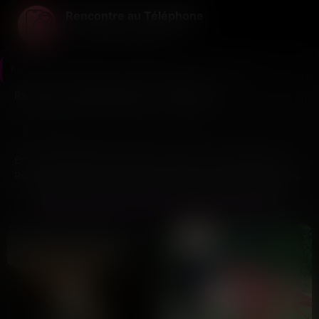
Rencontre au Téléphone
La voix avant tout le reste ...
Rencontre au Téléphone
>
Pyrénées-Orientales
>
Perpignan
Rencontres téléphoniques à Perpignan
10
Dernière connexion il y a 1h29
profils
Entre le Castillet et les quais de la Basse, les célibataires de
Perpignan cherchent parfois autre chose que les applications
classiques. Ici, pas de photos retouchées ni de profils figés :
RENCONTREZ DES VOIX LOCALES À PERPIGNAN
on mise sur la voix pour créer un premier contact. Chacun
enregistre un message vocal qui dit qui il est, ce qu’il aime, ce
qu’il cherche. Les autres écoutent, appellent directement
ceux qui les intéressent, et la conversation démarre sans filtre.
Dans les Pyrénées-Orientales, où l’on prend le temps de vivre,
cette approche colle bien au rythme local. La voix porte une
intention, une énergie, parfois un sourire qu’aucun texte ne