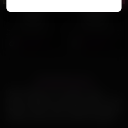
Nadia
Mireille
Perpignan
Perpignan
Toi là, oui toi qui a envie d'un
Mireille 48 ans, j'ai deux mômes en
moment différent, écoute ça.
fac à Toulouse. Ce soir, je veux un
Récemment séparée, j’en…
mec qui tape fort…
Voir son profil
Voir son profil
LES PRINCIPALES VILLES
Paris
Marseille
Lyon
Toulouse
Nice
Nantes
Montpellier
Strasbourg
Bordeaux
Lille
Rennes
Reims
Toulon
Saint-Étienne
Le Havre
Grenoble
Angers
Dijon
Nîmes
Villeurbanne