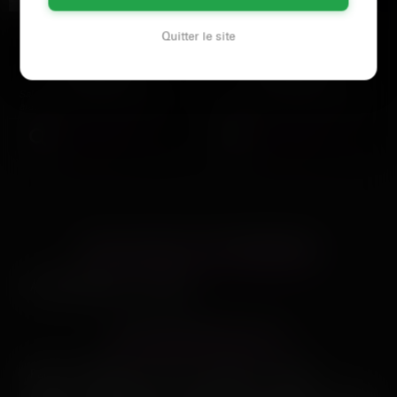
Sarah
Marine
Quitter le site
Avignon
Avignon
Salut, moi c'est Sarah. 31 ans,
Merci pour les trois plombes de
arabe, lol svelte. Je cherche un
sommeil profond ce matin mais
gars pour plaire et…
depuis que je suis…
Voir son profil
Voir son profil
LES AUTRES VILLES DE
VAUCLUSE
Aix-en-Provence
Nîmes
LES PRINCIPALES VILLES
Paris
Marseille
Lyon
Toulouse
Nice