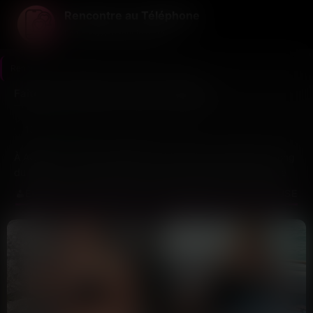
Rencontre au Téléphone
La voix avant tout le reste ...
Rencontre au Téléphone
>
Vaucluse
>
Avignon
Faites une rencontre vocale à Avignon
10
Dernière connexion il y a 37 min
profils
À Avignon, entre les terrasses du centre et les balades le long
du Rhône, on aime prendre le temps d’échanger. Ce service
de rencontre par téléphone s’inscrit dans cette logique : des
ÉCOUTEZ LES PROFILS DE AVIGNON ET DE VAUCLUSE
célibataires du Vaucluse se découvrent d’abord par la voix,
sans passer par l’écran.
Chacun enregistre un message vocal qui présente sa
personnalité. Vous écoutez les profils qui vous intéressent,
puis vous appelez directement ceux qui vous touchent. Pas
de messagerie interminable, juste des conversations
spontanées.